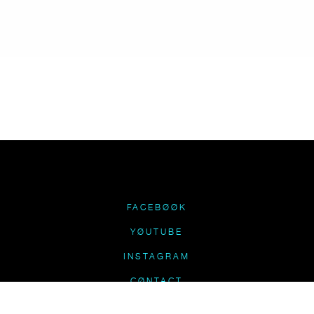
FACEBØØK
YØUTUBE
INSTAGRAM
CØNTACT
CRÉDITS