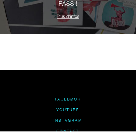
PASS !
Plus d'infos
FACEBØØK
YØUTUBE
INSTAGRAM
CØNTACT