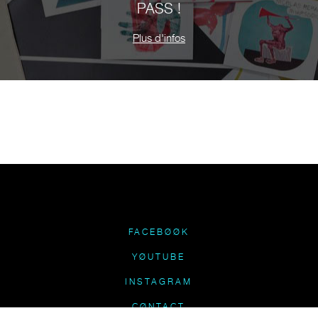
PASS !
Plus d'infos
FACEBØØK
YØUTUBE
INSTAGRAM
CØNTACT